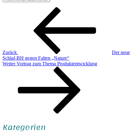
Beitragsnavigation
Vorheriger
Beitrag
Zurück
Der neue
Schlaf-BH gegen Falten „Nature“
Nächster
Weiter
Vortrag zum Thema Produktentwicklung
Beitrag
Kategorien