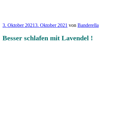
Veröffentlicht
3. Oktober 2021
3. Oktober 2021
von
Banderella
am
Besser schlafen mit Lavendel !