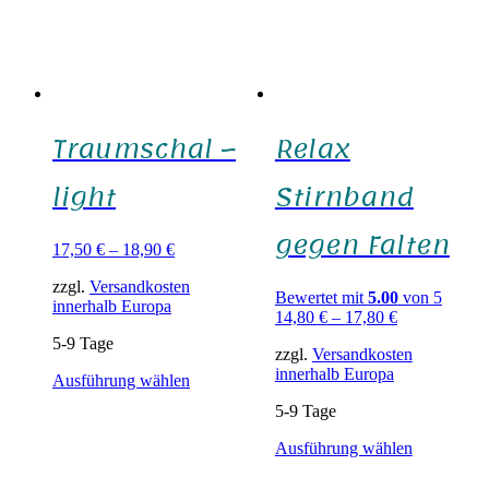
Traumschal –
Relax
light
Stirnband
gegen Falten
17,50
€
–
18,90
€
zzgl.
Versandkosten
Bewertet mit
5.00
von 5
innerhalb Europa
14,80
€
–
17,80
€
5-9 Tage
zzgl.
Versandkosten
innerhalb Europa
Dieses
Ausführung wählen
Produkt
5-9 Tage
weist
mehrere
Dieses
Ausführung wählen
Varianten
Produkt
auf.
weist