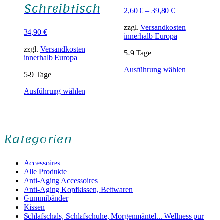
Schreibtisch
2,60
€
–
39,80
€
zzgl.
Versandkosten
34,90
€
innerhalb Europa
zzgl.
Versandkosten
5-9 Tage
innerhalb Europa
Dieses
Ausführung wählen
5-9 Tage
Produkt
weist
Dieses
Ausführung wählen
mehrere
Produkt
Varianten
weist
auf.
mehrere
Die
Varianten
Optionen
Kategorien
auf.
können
Die
auf
Optionen
der
können
Accessoires
Produktsei
auf
Alle Produkte
gewählt
der
Anti-Aging Accessoires
werden
Produktseite
Anti-Aging Kopfkissen, Bettwaren
gewählt
Gummibänder
werden
Kissen
Schlafschals, Schlafschuhe, Morgenmäntel... Wellness pur