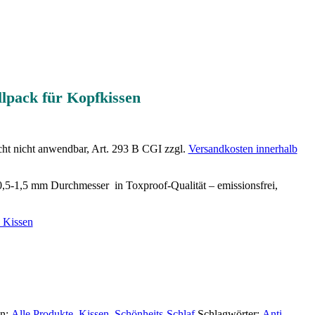
lpack für Kopfkissen
ht nicht anwendbar, Art. 293 B CGI
zzgl.
Versandkosten innerhalb
 0,5-1,5 mm Durchmesser in Toxproof-Qualität – emissionsfrei,
 Kissen
en:
Alle Produkte
,
Kissen
,
Schönheits-Schlaf
Schlagwörter:
Anti