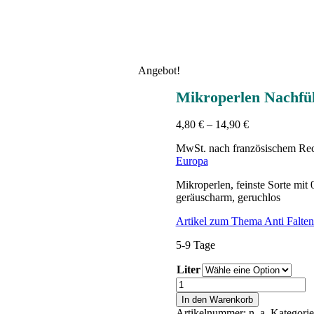
Angebot!
Mikroperlen Nachfül
4,80
€
–
14,90
€
MwSt. nach französischem Rec
Europa
Mikroperlen, feinste Sorte mit
geräuscharm, geruchlos
Artikel zum Thema Anti Falten
5-9 Tage
Liter
Mikroperlen
Nachfüllpack
In den Warenkorb
für
Artikelnummer:
n. a.
Kategori